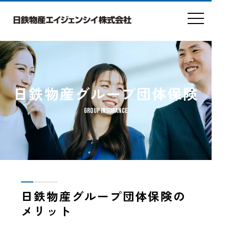
toggle
navigation
日鉄物産グループ団体保険
GROUP INSURANCE
日鉄物産グループ団体保険の
メリット